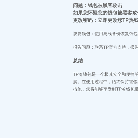
问题：钱包被黑客攻击
如果您怀疑您的钱包被黑客攻
更改密码：立即更改您TP热
恢复钱包：使用离线备份恢复钱包
报告问题：联系TP官方支持，报
总结
TP冷钱包是一个极其安全和便捷
虞。在使用过程中，始终保持警惕
措施，您将能够享受到TP冷钱包