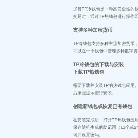
尽管TP冷钱包是一种高安全性的
交易时，通过TP热钱包进行操作
支持多种加密货币
TP冷钱包支持多种主流加密货币
可以在一个钱包中管理多种数字资
TP冷钱包的下载与安装
下载TP热钱包
需要下载并安装TP的热钱包应用。TP
后按照提示进行安装。
创建新钱包或恢复已有钱包
在安装完成后，打开TP热钱包应用
保存随机生成的助记词（12个或
词并设置密码。